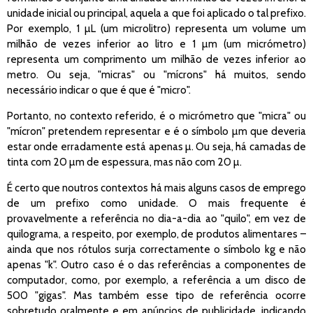
unidade inicial ou principal, aquela a que foi aplicado o tal prefixo.
Por exemplo, 1 µL (um microlitro) representa um volume um
milhão de vezes inferior ao litro e 1 µm (um micrómetro)
representa um comprimento um milhão de vezes inferior ao
metro. Ou seja, "micras" ou "mícrons" há muitos, sendo
necessário indicar o que é que é "micro".
Portanto, no contexto referido, é o micrómetro que "micra" ou
"mícron" pretendem representar e é o símbolo µm que deveria
estar onde erradamente está apenas µ. Ou seja, há camadas de
tinta com 20 µm de espessura, mas não com 20 µ.
É certo que noutros contextos há mais alguns casos de emprego
de um prefixo como unidade. O mais frequente é
provavelmente a referência no dia-a-dia ao "quilo", em vez de
quilograma, a respeito, por exemplo, de produtos alimentares –
ainda que nos rótulos surja correctamente o símbolo kg e não
apenas "k". Outro caso é o das referências a componentes de
computador, como, por exemplo, a referência a um disco de
500 "gigas". Mas também esse tipo de referência ocorre
sobretudo oralmente e em anúncios de publicidade, indicando