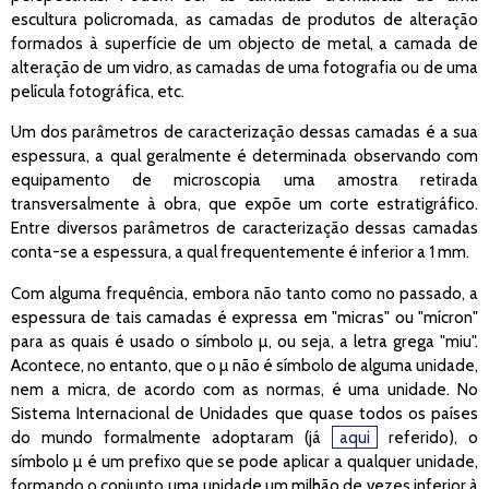
escultura policromada, as camadas de produtos de alteração
formados à superfície de um objecto de metal, a camada de
alteração de um vidro, as camadas de uma fotografia ou de uma
película fotográfica, etc.
Um dos parâmetros de caracterização dessas camadas é a sua
espessura, a qual geralmente é determinada observando com
equipamento de microscopia uma amostra retirada
transversalmente à obra, que expõe um corte estratigráfico.
Entre diversos parâmetros de caracterização dessas camadas
conta-se a espessura, a qual frequentemente é inferior a 1 mm.
Com alguma frequência, embora não tanto como no passado, a
espessura de tais camadas é expressa em "micras" ou "mícron"
para as quais é usado o símbolo µ, ou seja, a letra grega "miu".
Acontece, no entanto, que o µ não é símbolo de alguma unidade,
nem a micra, de acordo com as normas, é uma unidade. No
Sistema Internacional de Unidades que quase todos os países
do mundo formalmente adoptaram (já
aqui
referido), o
símbolo µ é um prefixo que se pode aplicar a qualquer unidade,
formando o conjunto uma unidade um milhão de vezes inferior à