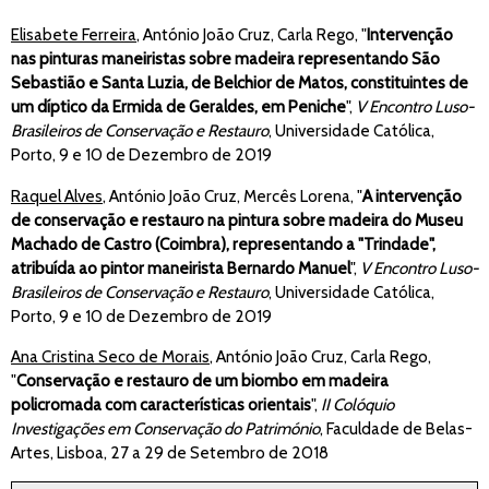
Elisabete Ferreira
, António João Cruz, Carla Rego, "
Intervenção
nas pinturas maneiristas sobre madeira representando São
Sebastião e Santa Luzia, de Belchior de Matos, constituintes de
um díptico da Ermida de Geraldes, em Peniche
",
V Encontro Luso-
Brasileiros de Conservação e Restauro
, Universidade Católica,
Porto, 9 e 10 de Dezembro de 2019
Raquel Alves
, António João Cruz, Mercês Lorena, "
A intervenção
de conservação e restauro na pintura sobre madeira do Museu
Machado de Castro (Coimbra), representando a "Trindade",
atribuída ao pintor maneirista Bernardo Manuel
",
V Encontro Luso-
Brasileiros de Conservação e Restauro
, Universidade Católica,
Porto, 9 e 10 de Dezembro de 2019
Ana Cristina Seco de Morais
, António João Cruz, Carla Rego,
"
Conservação e restauro de um biombo em madeira
policromada com características orientais
",
II Colóquio
Investigações em Conservação do Património
, Faculdade de Belas-
Artes, Lisboa, 27 a 29 de Setembro de 2018