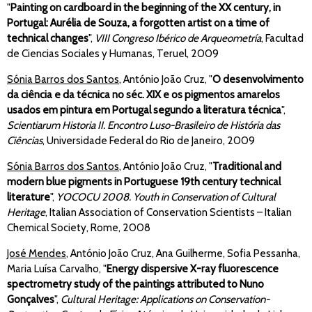
"
Painting on cardboard in the beginning of the XX century, in
Portugal: Aurélia de Souza, a forgotten artist on a time of
technical changes
",
VIII Congreso Ibérico de Arqueometría
, Facultad
de Ciencias Sociales y Humanas, Teruel, 2009
Sónia Barros dos Santos
, António João Cruz, "
O desenvolvimento
da ciência e da técnica no séc. XIX e os pigmentos amarelos
usados em pintura em Portugal segundo a literatura técnica
",
Scientiarum Historia II. Encontro Luso-Brasileiro de História das
Ciências
, Universidade Federal do Rio de Janeiro, 2009
Sónia Barros dos Santos
, António João Cruz, "
Traditional and
modern blue pigments in Portuguese 19th century technical
literature
",
YOCOCU 2008. Youth in Conservation of Cultural
Heritage
, Italian Association of Conservation Scientists – Italian
Chemical Society, Rome, 2008
José Mendes
, António João Cruz, Ana Guilherme, Sofia Pessanha,
Maria Luísa Carvalho, "
Energy dispersive X-ray fluorescence
spectrometry study of the paintings attributed to Nuno
Gonçalves
",
Cultural Heritage: Applications on Conservation-