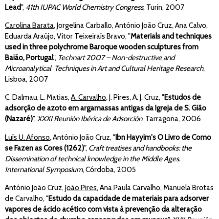
Lead
",
41th IUPAC World Chemistry Congress
, Turin, 2007
Carolina Barata
, Jorgelina Carballo, António João Cruz, Ana Calvo,
Eduarda Araújo, Vítor Teixeiraís Bravo, "
Materials and techniques
used in three polychrome Baroque wooden sculptures from
Baião, Portugal
",
Technart 2007 – Non-destructive and
Microanalytical Techniques in Art and Cultural Heritage Research
,
Lisboa, 2007
C. Dalmau, L. Matias,
A. Carvalho
, J. Pires, A. J. Cruz, "
Estudos de
adsorção de azoto em argamassas antigas da Igreja de S. Gião
(Nazaré)
",
XXXI Reunión Ibérica de Adsorción
, Tarragona, 2006
Luís U. Afonso
, António João Cruz, "
Ibn Hayyim's O Livro de Como
se Fazen as Cores (1262)
",
Craft treatises and handbooks: the
Dissemination of technical knowledge in the Middle Ages.
International Symposium
, Córdoba, 2005
António João Cruz,
João Pires
, Ana Paula Carvalho, Manuela Brotas
de Carvalho, "
Estudo da capacidade de materiais para adsorver
vapores de ácido acético com vista à prevenção da alteração