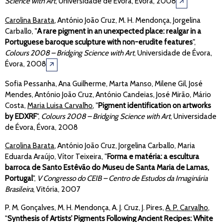
Science with Art
, Universidade de Évora, Évora, 2008
🡭
Carolina Barata
, António João Cruz, M. H. Mendonça, Jorgelina
Carballo, "
A rare pigment in an unexpected place: realgar in a
Portuguese baroque sculpture with non-erudite features
",
Colours 2008 – Bridging Science with Art
, Universidade de Évora,
Évora, 2008
🡭
Sofia Pessanha, Ana Guilherme, Marta Manso, Milene Gil, José
Mendes, António João Cruz, António Candeias, José Mirão, Mário
Costa,
Maria Luisa Carvalho
, "
Pigment identification on artworks
by EDXRF
",
Colours 2008 – Bridging Science with Art
, Universidade
de Évora, Évora, 2008
Carolina Barata
, António João Cruz, Jorgelina Carballo, Maria
Eduarda Araújo, Vítor Teixeira, "
Forma e matéria: a escultura
barroca de Santo Estêvão do Museu de Santa Maria de Lamas,
Portugal
",
V Congresso do CEIB – Centro de Estudos da Imaginária
Brasileira
, Vitória, 2007
P. M. Gonçalves, M. H. Mendonça, A. J. Cruz, J. Pires,
A. P. Carvalho
,
"
Synthesis of Artists’ Pigments Following Ancient Recipes: White