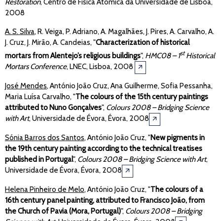
Restoration
, Centro de Física Atómica da Universidade de Lisboa,
2008
A. S. Silva
, R. Veiga, P. Adriano, A. Magalhães, J. Pires, A. Carvalho, A.
J. Cruz, J. Mirão, A. Candeias, "
Characterization of historical
st
mortars from Alentejo’s religious buildings
",
HMC08 – 1
Historical
Mortars Conference
, LNEC, Lisboa, 2008
🡭
José Mendes
, António João Cruz, Ana Guilherme, Sofia Pessanha,
Maria Luísa Carvalho, "
The colours of the 15th century paintings
attributed to Nuno Gonçalves
",
Colours 2008 – Bridging Science
with Art
, Universidade de Évora, Évora, 2008
🡭
Sónia Barros dos Santos
, António João Cruz, "
New pigments in
the 19th century painting according to the technical treatises
published in Portugal
",
Colours 2008 – Bridging Science with Art
,
Universidade de Évora, Évora, 2008
🡭
Helena Pinheiro de Melo
, António João Cruz, "
The colours of a
16th century panel painting, attributed to Francisco João, from
the Church of Pavia (Mora, Portugal)
",
Colours 2008 – Bridging