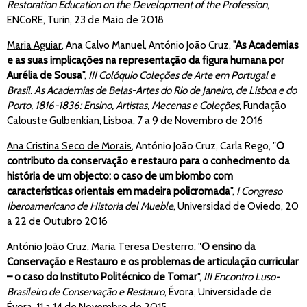
Restoration Education on the Development of the Profession
,
ENCoRE, Turin, 23 de Maio de 2018
Maria Aguiar
, Ana Calvo Manuel, António João Cruz,
"As Academias
e as suas implicações na representação da figura humana por
Aurélia de Sousa
",
III Colóquio Coleções de Arte em Portugal e
Brasil. As Academias de Belas-Artes do Rio de Janeiro, de Lisboa e do
Porto, 1816-1836: Ensino, Artistas, Mecenas e Coleções
, Fundação
Calouste Gulbenkian, Lisboa, 7 a 9 de Novembro de 2016
Ana Cristina Seco de Morais
, António João Cruz, Carla Rego, "
O
contributo da conservação e restauro para o conhecimento da
história de um objecto: o caso de um biombo com
características orientais em madeira policromada
",
I Congreso
Iberoamericano de Historia del Mueble
, Universidad de Oviedo, 20
a 22 de Outubro 2016
António João Cruz
, Maria Teresa Desterro, "
O ensino da
Conservação e Restauro e os problemas de articulação curricular
– o caso do Instituto Politécnico de Tomar
",
III Encontro Luso-
Brasileiro de Conservação e Restauro
, Évora, Universidade de
Évora, 11 a 14 de Novembro de 2015