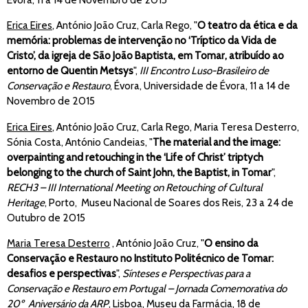
Erica Eires
, António João Cruz, Carla Rego, "
O teatro da ética e da
memória: problemas de intervenção no ‘Tríptico da Vida de
Cristo’, da igreja de São João Baptista, em Tomar, atribuído ao
entorno de Quentin Metsys
",
III Encontro Luso-Brasileiro de
Conservação e Restauro
, Évora, Universidade de Évora, 11 a 14 de
Novembro de 2015
Erica Eires
, António João Cruz, Carla Rego, Maria Teresa Desterro,
Sónia Costa, António Candeias, "
The material and the image:
overpainting and retouching in the ‘Life of Christ’ triptych
belonging to the church of Saint John, the Baptist, in Tomar
",
RECH3 – III International Meeting on Retouching of Cultural
Heritage
, Porto, Museu Nacional de Soares dos Reis, 23 a 24 de
Outubro de 2015
Maria Teresa Desterro
, António João Cruz, "
O ensino da
Conservação e Restauro no Instituto Politécnico de Tomar:
desafios e perspectivas
",
Sínteses e Perspectivas para a
Conservação e Restauro em Portugal – Jornada Comemorativa do
20º Aniversário da ARP
, Lisboa, Museu da Farmácia, 18 de