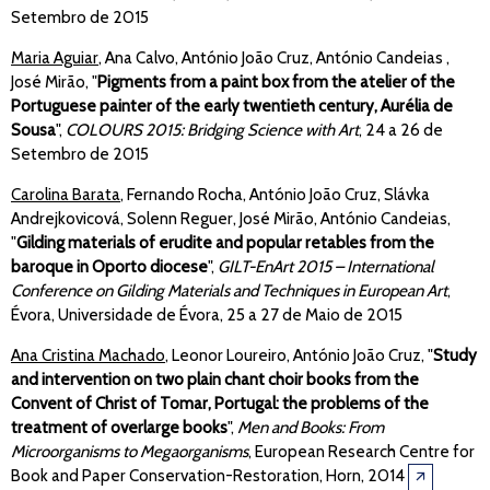
Setembro de 2015
Maria Aguiar
, Ana Calvo, António João Cruz, António Candeias ,
José Mirão, "
Pigments from a paint box from the atelier of the
Portuguese painter of the early twentieth century, Aurélia de
Sousa
",
COLOURS 2015: Bridging Science with Art
, 24 a 26 de
Setembro de 2015
Carolina Barata
, Fernando Rocha, António João Cruz, Slávka
Andrejkovicová, Solenn Reguer, José Mirão, António Candeias,
"
Gilding materials of erudite and popular retables from the
baroque in Oporto diocese
",
GILT-EnArt 2015 – International
Conference on Gilding Materials and Techniques in European Art
,
Évora, Universidade de Évora, 25 a 27 de Maio de 2015
Ana Cristina Machado
, Leonor Loureiro, António João Cruz, "
Study
and intervention on two plain chant choir books from the
Convent of Christ of Tomar, Portugal: the problems of the
treatment of overlarge books
",
Men and Books: From
Microorganisms to Megaorganisms
, European Research Centre for
Book and Paper Conservation-Restoration, Horn, 2014
🡭