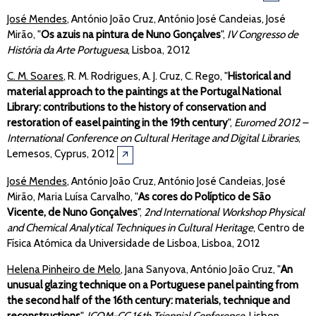
José Mendes
, António João Cruz, António José Candeias, José
Mirão, "
Os azuis na pintura de Nuno Gonçalves
",
IV Congresso de
História da Arte Portuguesa
, Lisboa, 2012
C. M. Soares
, R. M. Rodrigues, A. J. Cruz, C. Rego, "
Historical and
material approach to the paintings at the Portugal National
Library: contributions to the history of conservation and
restoration of easel painting in the 19th century
",
Euromed 2012 –
International Conference on Cultural Heritage and Digital Libraries
,
Lemesos, Cyprus, 2012
🡭
José Mendes
, António João Cruz, António José Candeias, José
Mirão, Maria Luísa Carvalho, "
As cores do Políptico de São
Vicente, de Nuno Gonçalves
",
2nd International Workshop Physical
and Chemical Analytical Techniques in Cultural Heritage
, Centro de
Física Atómica da Universidade de Lisboa, Lisboa, 2012
Helena Pinheiro de Melo
, Jana Sanyova, António João Cruz, "
An
unusual glazing technique on a Portuguese panel painting from
the second half of the 16th century: materials, technique and
reconstructions
",
ICOM-CC 16th Triennial Conference,
Lisbon,