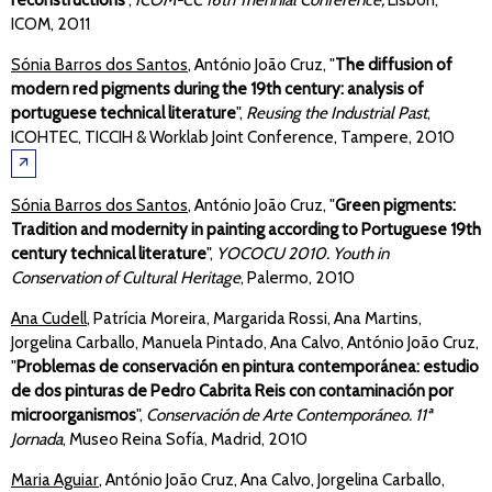
ICOM, 2011
Sónia Barros dos Santos
, António João Cruz, "
The diffusion of
modern red pigments during the 19th century: analysis of
portuguese technical literature
",
Reusing the Industrial Past
,
ICOHTEC, TICCIH & Worklab Joint Conference, Tampere, 2010
🡭
Sónia Barros dos Santos
, António João Cruz, "
Green pigments:
Tradition and modernity in painting according to Portuguese 19th
century technical literature
",
YOCOCU 2010. Youth in
Conservation of Cultural Heritage
, Palermo, 2010
Ana Cudell
, Patrícia Moreira, Margarida Rossi, Ana Martins,
Jorgelina Carballo, Manuela Pintado, Ana Calvo, António João Cruz,
"
Problemas de conservación en pintura contemporánea: estudio
de dos pinturas de Pedro Cabrita Reis con contaminación por
microorganismos
",
Conservación de Arte Contemporáneo. 11ª
Jornada
, Museo Reina Sofía, Madrid, 2010
Maria Aguiar
, António João Cruz, Ana Calvo, Jorgelina Carballo,