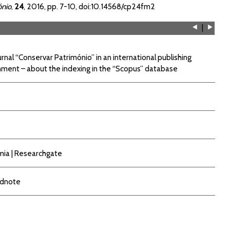
ónio
,
24
, 2016, pp. 7-10, doi:
10.14568/cp24fm2
⯇
|
⯈
rnal “Conservar Património” in an international publishing
nment – about the indexing in the “Scopus” database
mia
|
Researchgate
dnote