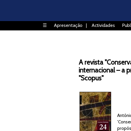
☰
Apresentação
|
Actividades
Publ
A revista "Conser
internacional – a
"Scopus"
António
'Conse
propós