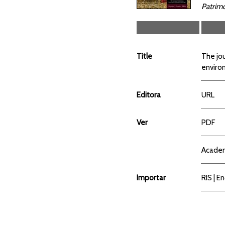
Patrim
Title
The jou
enviro
Editora
URL
Ver
PDF
Acade
Importar
RIS
|
En