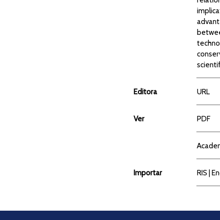
implica
advanta
between
techno
conserv
scientif
Editora
URL
Ver
PDF
Acade
Importar
RIS
|
En