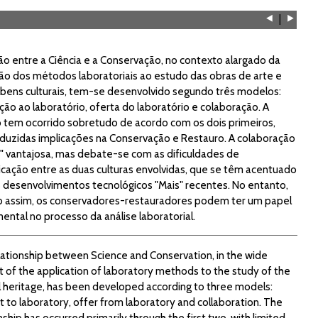
⯇
|
⯈
ão entre a Ciência e a Conservação, no contexto alargado da
ção dos métodos laboratoriais ao estudo das obras de arte e
 bens culturais, tem-se desenvolvido segundo três modelos:
ação ao laboratório, oferta do laboratório e colaboração. A
o tem ocorrido sobretudo de acordo com os dois primeiros,
duzidas implicações na Conservação e Restauro. A colaboração
s" vantajosa, mas debate-se com as dificuldades de
cação entre as duas culturas envolvidas, que se têm acentuado
 desenvolvimentos tecnológicos "Mais" recentes. No entanto,
assim, os conservadores-restauradores podem ter um papel
ntal no processo da análise laboratorial.
lationship between Science and Conservation, in the wide
 of the application of laboratory methods to the study of the
l heritage, has been developed according to three models:
 to laboratory, offer from laboratory and collaboration. The
nship has occurred primarily through the first two, with limited