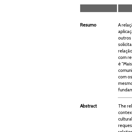
Resumo
A relaç
aplica
outros
solicit
relaçã
com re
é "Mai
comuni
com os
mesmo 
fundame
Abstract
The re
context
cultura
request
relatio