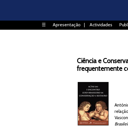
☰
Apresentação
|
Actividades
Publ
Ciência e Conserv
frequentemente co
Antóni
relaçã
Vasconc
Brasile